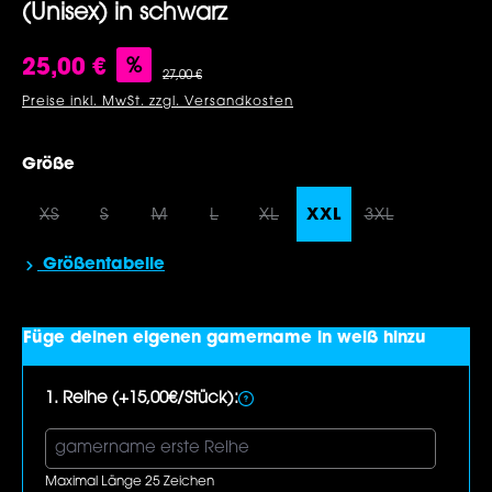
(Unisex) in schwarz
Verkaufspreis:
%
25,00 €
Regulärer Preis:
27,00 €
Preise inkl. MwSt. zzgl. Versandkosten
auswählen
Größe
XS
S
M
L
XL
XXL
3XL
(Diese Option ist zurzeit nicht verfügbar.)
(Diese Option ist zurzeit nicht verfügbar.)
(Diese Option ist zurzeit nicht verfügbar.)
(Diese Option ist zurzeit nicht verf
(Diese Option ist zurzeit nic
(Diese Option 
Größentabelle
Füge deinen eigenen gamername in weiß hinzu
1. Reihe (+15,00€/Stück):
Maximal Länge 25 Zeichen