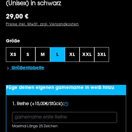
(Unisex) in schwarz
Regulärer Preis:
29,00 €
Preise inkl. MwSt. zzgl. Versandkosten
auswählen
Größe
XS
S
M
L
XL
XXL
3XL
Größentabelle
Füge deinen eigenen gamername in weiß hinzu
1. Reihe (+15,00€/Stück):
Maximal Länge 25 Zeichen