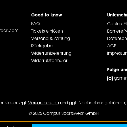
Good to know
Unterne
FAQ
Cookie-Ei
ear.com
Tickets einlösen
Barrierefr
Versand & Zahlung
Datensch
Rückgabe
AGB
Widerrufsbelehrung
Impressu
Widerrufsformular
Folge un
game
ertsteuer zzgl.
Versandkosten
und ggf. Nachnahmegebühren, 
© 2026 Campus Sportswear GmbH