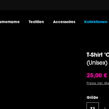
amername
Textilien
Accessoires
Kollektionen
T-Shirt
(Unisex)
Verkaufsprei
25,00 €
Preise inkl. M
ausw
Größe
XS
S