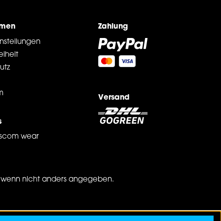
hmen
Zahlung
nstellungen
eiheit
utz
m
Versand
s
scom wear
wenn nicht anders angegeben.