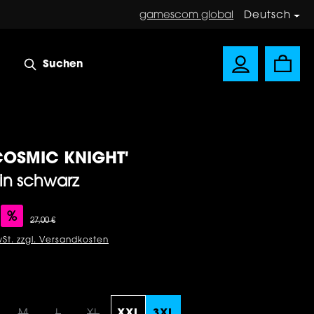
gamescom global
Deutsch
Suchen
 'COSMIC KNIGHT'
 in schwarz
s:
%
Regulärer Preis:
27,00 €
wSt. zzgl. Versandkosten
ählen
M
L
XL
XXL
3XL