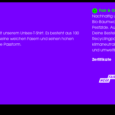
Fair & 
Nachhaltig u
Bio-Baumwol
Pestizide. 
t unserem Unisex-T-Shirt. Es besteht aus 100
Deine Beste
 seine weichen Fasern und seinen hohen
Recyclingpap
me Passform.
klimaneutral
und umweltb
Zertifikate