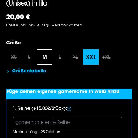
(Unisex) in lila
Regulärer Preis:
20,00 €
Preise inkl. MwSt. zzgl. Versandkosten
auswählen
Größe
XS
S
M
L
XL
XXL
3XL
(Diese Option ist zurzeit nicht verfügbar.)
(Diese Option ist zurzeit nicht verfügbar.)
(Diese Option ist zurzeit nicht verf
(Diese Option ist zurzeit nic
(Diese Option 
Größentabelle
Füge deinen eigenen gamername in weiß hinzu
1. Reihe (+15,00€/Stück):
Maximal Länge 25 Zeichen