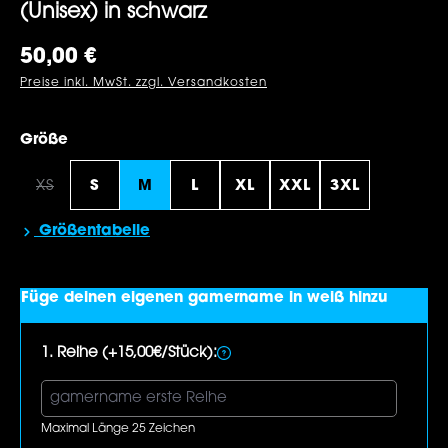
(Unisex) in schwarz
Regulärer Preis:
50,00 €
Preise inkl. MwSt. zzgl. Versandkosten
auswählen
Größe
XS
S
M
L
XL
XXL
3XL
(Diese Option ist zurzeit nicht verfügbar.)
Größentabelle
Füge deinen eigenen gamername in weiß hinzu
1. Reihe (+15,00€/Stück):
Maximal Länge 25 Zeichen