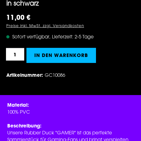
in schwarz
Regulärer Preis:
11,00 €
Preise inkl. MwSt. zzgl. Versandkosten
Sofort verfügbar, Lieferzeit: 2-5 Tage
Produkt Anzahl: Gib den gewünschten Wert 
IN DEN WARENKORB
Artikelnummer:
GC10086
Material:
100% PVC
Beschreibung:
Unsere Rubber Duck "GAMER" ist das perfekte
Sammlerstück für Gaming-Fans und bringt verspielten