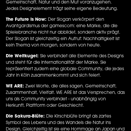
Gemeinschaft, Natur und den Mut voranzugehen.
Jedes Designelement trägt seine eigene Bedeutung.
The Future is Now:
Der Slogan verkörpert den
Avantgardismus der gamescom: eine Marke, die die
Spielebranche nicht nur abbildet, sondern aktiv prägt.
Der Slogan ist gleichzeitig ein Aufruf: Nachhaltigkeit ist
kein Thema von morgen, sondern von heute.
Die Weltkugel:
Sie verbindet alle Elemente des Designs
und steht für die Internationalität der Marke. Sie
repräsentiert zudem eine globale Community, die jedes
Jahr in Köln zusammenkommt und sich feiert.
WE ARE:
Zwei Worte, die alles sagen. Gemeinschaft,
Zusammenhalt, Vielfalt. WE ARE ist das Versprechen, das
uns als Community verbindet - unabhängig von
Herkunft, Plattform oder Geschlecht.
Die Sakura-Blüte:
Die Kirschblüte bringt als zartes
Symbol des Lebens und des Wandels die Natur ins
Design. Gleichzeitig ist sie eine Hommage an Japan und