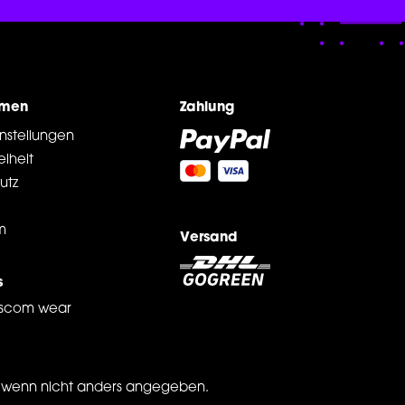
hmen
Zahlung
nstellungen
eiheit
utz
m
Versand
s
scom wear
wenn nicht anders angegeben.