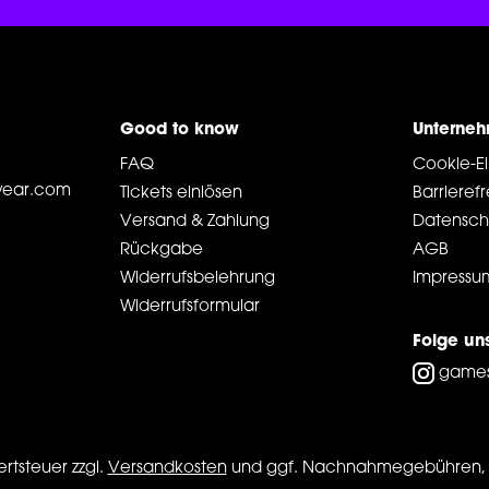
Good to know
Unterne
FAQ
Cookie-Ei
ear.com
Tickets einlösen
Barrierefr
Versand & Zahlung
Datensch
Rückgabe
AGB
Widerrufsbelehrung
Impressu
Widerrufsformular
Folge un
game
ertsteuer zzgl.
Versandkosten
und ggf. Nachnahmegebühren, 