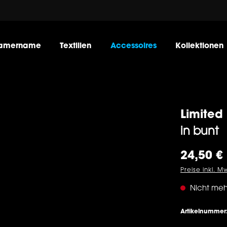
amername
Textilien
Accessoires
Kollektionen
Limited
in bunt
Regulärer Pre
24,50 €
Preise inkl. M
Nicht meh
Artikelnummer