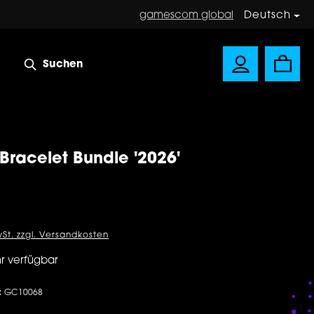
gamescom global
Deutsch
Suchen
 Bracelet Bundle '2026'
is:
wSt. zzgl. Versandkosten
r verfügbar
:
GC10068