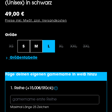
(Unisex) in schwarz
Regulärer Preis:
49,00 €
Preise inkl. MwSt. zzgl. Versandkosten
auswählen
Größe
XS
S
M
L
XL
XXL
3XL
(Diese Option ist zurzeit nicht verfügbar.)
(Diese Option ist zurzeit nic
(Diese Option ist zur
(Diese Option 
Größentabelle
Füge deinen eigenen gamername in weiß hinzu
1. Reihe (+15,00€/Stück):
Maximal Länge 25 Zeichen