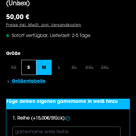
(Unisex)
Regulärer Preis:
50,00 €
Preise inkl. MwSt. zzgl. Versandkosten
Sofort verfügbar, Lieferzeit: 2-5 Tage
auswählen
Größe
XS
S
M
L
XL
XXL
3XL
(Diese Option ist zurzeit nicht verfügbar.)
(Diese Option ist zurzeit nicht verf
(Diese Option ist zurzeit nic
(Diese Option ist zur
(Diese Option 
Größentabelle
Füge deinen eigenen gamername in weiß hinzu
1. Reihe (+15,00€/Stück):