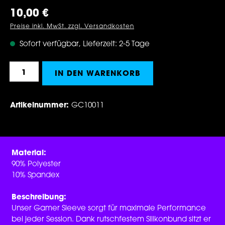
Regulärer Preis:
10,00 €
Preise inkl. MwSt. zzgl. Versandkosten
Sofort verfügbar, Lieferzeit: 2-5 Tage
Produkt Anzahl: Gib den gewünschten Wert 
IN DEN WARENKORB
Artikelnummer:
GC10011
Material:
90% Polyester
10% Spandex
Beschreibung:
Unser Gamer Sleeve sorgt für maximale Performance
bei jeder Session. Dank rutschfestem Silikonbund sitzt er