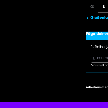
XS
S
(Diese Op
Größenta
Füge deine
1. Reihe (
Maximal Län
Artikelnummer