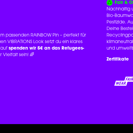
Fair & 
Nachhaltig u
Bio-Baumwol
Pestizide. 
Deine Beste
em passenden RAINBOW Pin – perfekt für
Recyclingpap
n VIBRATIONS Look setzt du ein klares
klimaneutral
Kauf
spenden wir 5€ an das Refugees-
und umweltb
Vielfalt sein! 🌈
Zertifikate