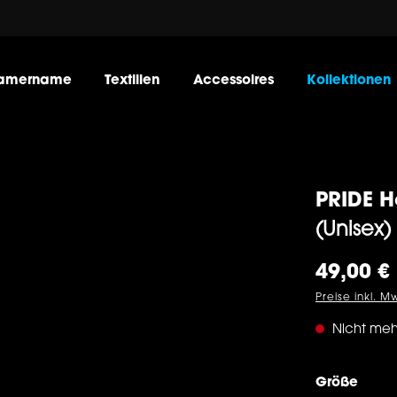
amername
Textilien
Accessoires
Kollektionen
PRIDE H
(Unisex)
Regulärer Pre
49,00 €
Preise inkl. M
Nicht meh
ausw
Größe