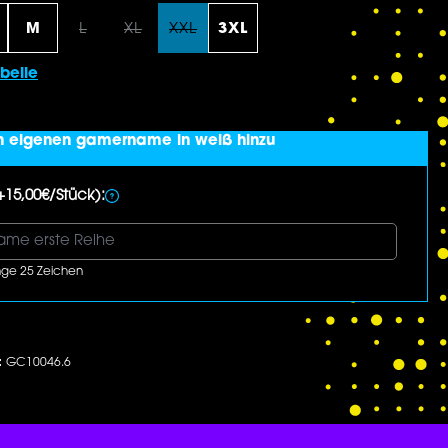
M
L
XL
XXL
3XL
tion ist zurzeit nicht verfügbar.)
(Diese Option ist zurzeit nicht verfügbar.)
(Diese Option ist zurzeit nicht verfügbar.)
(Diese Option ist zurzeit nicht verfü
belle
n eigenen gamername in weiß hinzu
+15,00€/Stück):
ge 25 Zeichen
:
GC10046.6